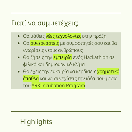
Γιατί να συμμετέχεις;
Θα μάθεις
νέες τεχνολογίες
στην πράξη
Θα
συνεργαστείς
με συμφοιτητές σου και θα
γνωρίσεις νέους ανθρώπους
Θα ζήσεις την
εμπειρία
ενός Hackathlon σε
φιλικό και δημιουργικό κλίμα
Θα έχεις την ευκαιρία να κερδίσεις
χρηματικά
έπαθλα
και να συνεχίσεις την ιδέα σου μέσω
του
ARK Incubation Program
Highlights