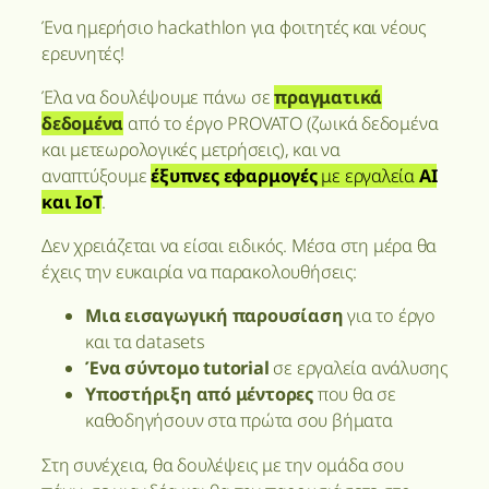
Ένα ημερήσιο hackathlon για φοιτητές και νέους
ερευνητές!
Έλα να δουλέψουμε πάνω σε
πραγματικά
δεδομένα
από το έργο PROVATO (ζωικά δεδομένα
και μετεωρολογικές μετρήσεις), και να
αναπτύξουμε
έξυπνες εφαρμογές
με εργαλεία
AI
και IoT
.
Δεν χρειάζεται να είσαι ειδικός. Μέσα στη μέρα θα
έχεις την ευκαιρία να παρακολουθήσεις:
Μια εισαγωγική παρουσίαση
για το έργο
και τα datasets
Ένα σύντομο tutorial
σε εργαλεία ανάλυσης
Υποστήριξη από μέντορες
που θα σε
καθοδηγήσουν στα πρώτα σου βήματα
Στη συνέχεια, θα δουλέψεις με την ομάδα σου