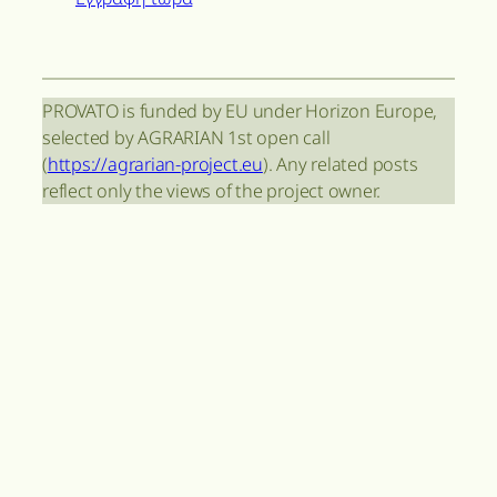
PROVATO is funded by EU under Horizon Europe,
selected by AGRARIAN 1st open call
(
https://agrarian-project.eu
). Any related posts
reflect only the views of the project owner.