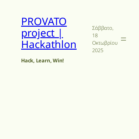
Skip
to
PROVATO
content
Σάββατο,
project |
18
Hackathlon
Οκτωβρίου
2025
Hack, Learn, Win!