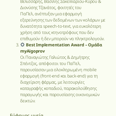
Βελισσάρης, Βασίλης Σακελλαρίου-Κύρου &
Διονύσης Τζανάτος, φοιτητές του
ΠαΠελ, ανέπτυξαν μια εφαρμογή
εξερεύνησης των δεδομένων των κολάρων με
δυνατότητα speech-to-text, για ευκολότερη
χρήση από τους κτηνοτρόφους που δεν
επιθυμούν ή δεν μπορούν να πληκτρολογούν.
Best Implementation Award – Ομάδα
myAigoprov
Οι Παναγιώτης Γαλιώτος & Δημήτρης
Σπέντζος, απόφοιτοι του ΠαΠελ,
παρουσίασαν μια ολοκληρωμένη mobile
εφαρμογή (front-end και back-end) για τη
διαχείριση φάρμας, με λειτουργίες
καταγραφής κοπαδιού, παρακολούθησης
παραγωγής και παρουσίασης οικονομικών
δεικτών.
Εύφημος μνεία