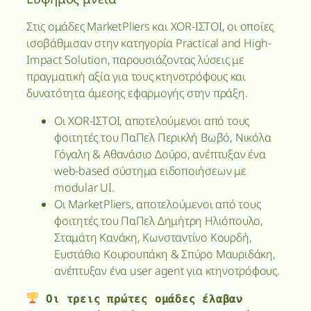
Στις ομάδες MarketPliers και XOR-ΙΣΤΟΙ, οι οποίες
ισοβάθμισαν στην κατηγορία Practical and High-
Impact Solution, παρουσιάζοντας λύσεις με
πραγματική αξία για τους κτηνοτρόφους και
δυνατότητα άμεσης εφαρμογής στην πράξη.
Οι XOR-ΙΣΤΟΙ, αποτελούμενοι από τους
φοιτητές του ΠαΠελ Περικλή Βωβό, Νικόλα
Γόγαλη & Αθανάσιο Δούρο, ανέπτυξαν ένα
web-based σύστημα ειδοποιήσεων με
modular UI.
Οι MarketPliers, αποτελούμενοι από τους
φοιτητές του ΠαΠελ Δημήτρη Ηλιόπουλο,
Σταμάτη Κανάκη, Κωνσταντίνο Κουρδή,
Ευστάθιο Κουρουπάκη & Σπύρο Μαυριδάκη,
ανέπτυξαν ένα user agent για κτηνοτρόφους.
Οι τρεις πρώτες ομάδες έλαβαν 