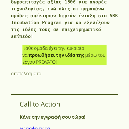
δωροεπιταγές αξίας 150€ για αγορές 
τεχνολογίας, ενώ όλες οι παραπάνω 
ομάδες απέκτησαν δωρεάν ένταξη στο ARK 
Incubation Program για να εξελίξουν 
τις ιδέες τους σε επιχειρηματικό 
επίπεδο!
Κάθε ομάδα έχει την ευκαιρία
να
προωθήσει την ιδέα της
μέσω του
έργου PROVATO!
αποτελεσματα
Call to Action
Κάνε την εγγραφή σου τώρα!
Εγγραφη τωρα