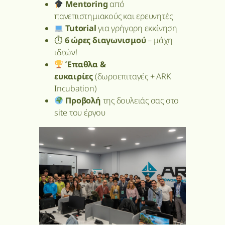
Mentoring
από
πανεπιστημιακούς και ερευνητές
Tutorial
για γρήγορη εκκίνηση
⏱
6 ώρες διαγωνισμού
– μάχη
ιδεών!
Έπαθλα &
ευκαιρίες
(δωροεπιταγές + ARK
Incubation)
Προβολή
της δουλειάς σας στο
site του έργου